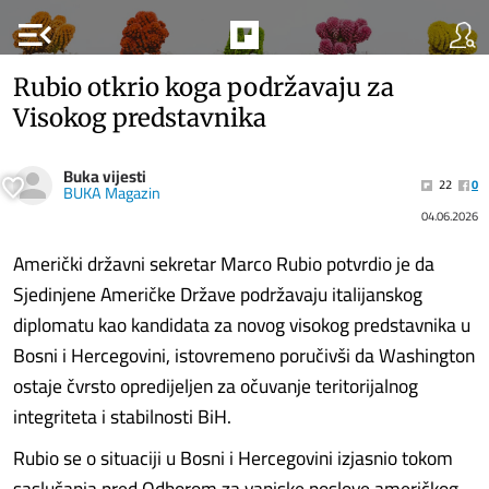
menu_open
Rubio otkrio koga podržavaju za
Visokog predstavnika
Buka vijesti
22
0
BUKA Magazin
04.06.2026
Američki državni sekretar Marco Rubio potvrdio je da
Sjedinjene Američke Države podržavaju italijanskog
diplomatu kao kandidata za novog visokog predstavnika u
Bosni i Hercegovini, istovremeno poručivši da Washington
ostaje čvrsto opredijeljen za očuvanje teritorijalnog
integriteta i stabilnosti BiH.
Rubio se o situaciji u Bosni i Hercegovini izjasnio tokom
saslušanja pred Odborom za vanjske poslove američkog