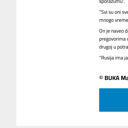
sporazumu”.
“Svi su oni sv
mnogo vremena
On je naveo d
pregovorima u 
drugoj u pot
“Rusija ima jas
© BUKA Ma