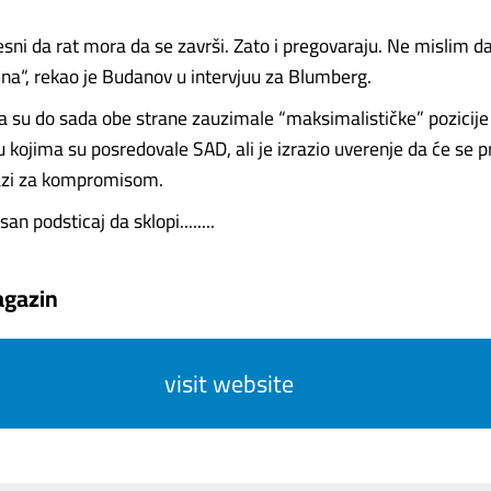
esni da rat mora da se završi. Zato i pregovaraju. Ne mislim da 
“, rekao je Budanov u intervjuu za Blumberg.
a su do sada obe strane zauzimale “maksimalističke” pozicije
kojima su posredovale SAD, ali je izrazio uverenje da će se pri
razi za kompromisom.
an podsticaj da sklopi........
gazin
visit website