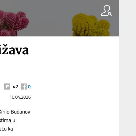
ižava
42
0
10.04.2026
Kirilo Budanov
stima u
reću ka