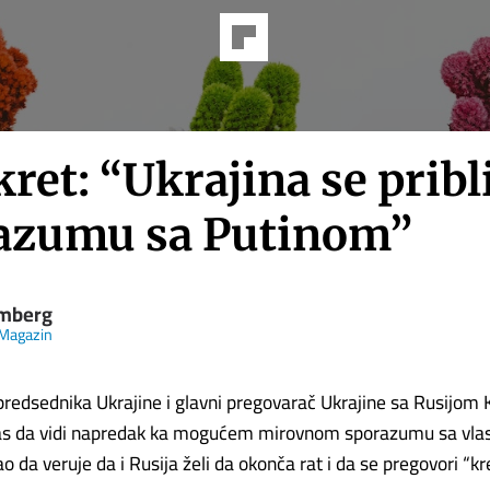
ret: “Ukrajina se pribl
azumu sa Putinom”
mberg
Magazin
predsednika Ukrajine i glavni pregovarač Ukrajine sa Rusijom 
anas da vidi napredak ka mogućem mirovnom sporazumu sa vla
o da veruje da i Rusija želi da okonča rat i da se pregovori “k