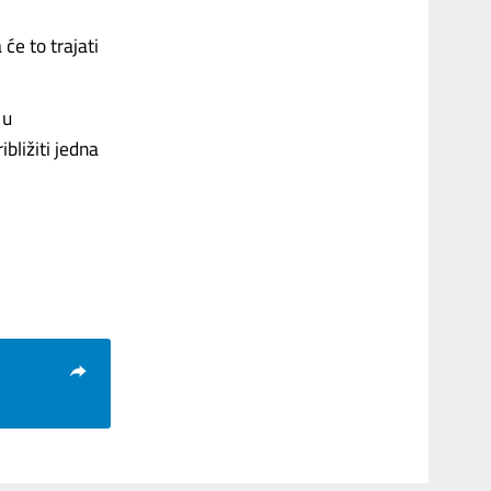
će to trajati
 u
bližiti jedna