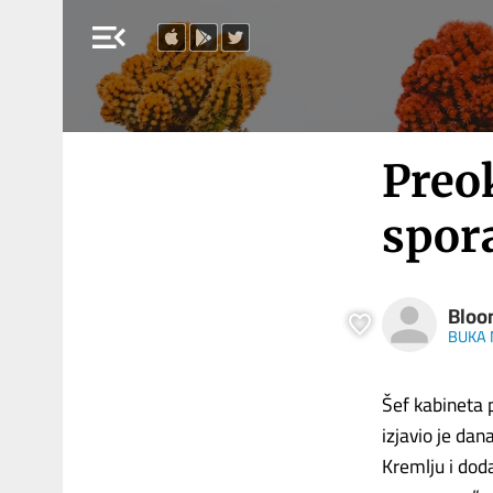
menu_open
Preok
spor
Bloo
BUKA 
Šef kabineta 
izjavio je d
Kremlju i doda