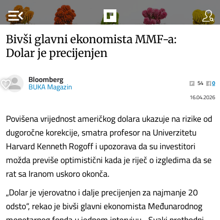
menu_open
Bivši glavni ekonomista MMF-a:
Dolar je precijenjen
Bloomberg
54
0
BUKA Magazin
16.04.2026
Povišena vrijednost američkog dolara ukazuje na rizike od
dugoročne korekcije, smatra profesor na Univerzitetu
Harvard Kenneth Rogoff i upozorava da su investitori
možda previše optimistični kada je riječ o izgledima da se
rat sa Iranom uskoro okonča.
„Dolar je vjerovatno i dalje precijenjen za najmanje 20
odsto“, rekao je bivši glavni ekonomista Međunarodnog
monetarnog fonda u jednom intervjuu. „Svaki prethodni