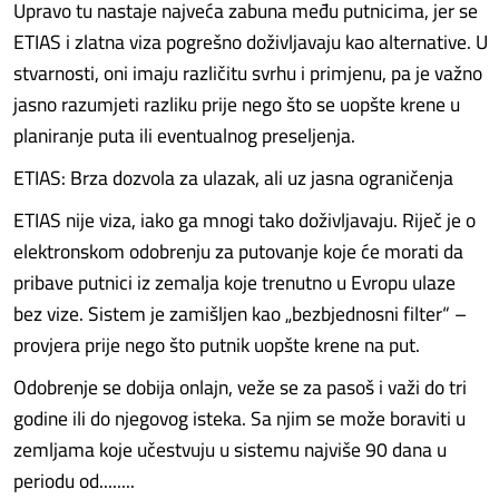
Upravo tu nastaje najveća zabuna među putnicima, jer se
ETIAS i zlatna viza pogrešno doživljavaju kao alternative. U
stvarnosti, oni imaju različitu svrhu i primjenu, pa je važno
jasno razumjeti razliku prije nego što se uopšte krene u
planiranje puta ili eventualnog preseljenja.
ETIAS: Brza dozvola za ulazak, ali uz jasna ograničenja
ETIAS nije viza, iako ga mnogi tako doživljavaju. Riječ je o
elektronskom odobrenju za putovanje koje će morati da
pribave putnici iz zemalja koje trenutno u Evropu ulaze
bez vize. Sistem je zamišljen kao „bezbjednosni filter“ –
provjera prije nego što putnik uopšte krene na put.
Odobrenje se dobija onlajn, veže se za pasoš i važi do tri
godine ili do njegovog isteka. Sa njim se može boraviti u
zemljama koje učestvuju u sistemu najviše 90 dana u
periodu od........