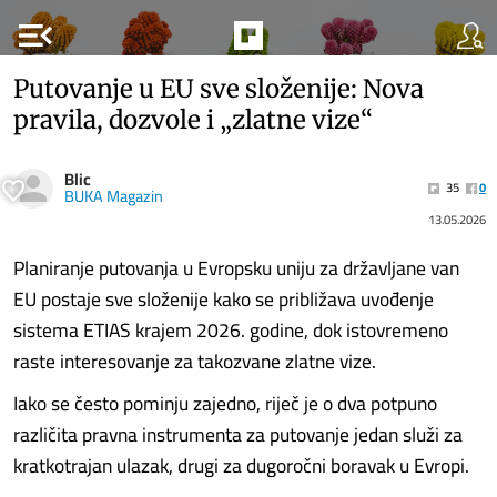
menu_open
Putovanje u EU sve složenije: Nova
pravila, dozvole i „zlatne vize“
Blic
35
0
BUKA Magazin
13.05.2026
Planiranje putovanja u Evropsku uniju za državljane van
EU postaje sve složenije kako se približava uvođenje
sistema ETIAS krajem 2026. godine, dok istovremeno
raste interesovanje za takozvane zlatne vize.
Iako se često pominju zajedno, riječ je o dva potpuno
različita pravna instrumenta za putovanje jedan služi za
kratkotrajan ulazak, drugi za dugoročni boravak u Evropi.