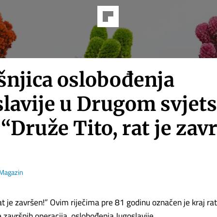
šnjica oslobođenja
slavije u Drugom svje
 “Druže Tito, rat je zav
Magazin
at je završen!” Ovim riječima pre 81 godinu označen je kraj rata
e završnih operacija, oslobođenja Jugoslavije.