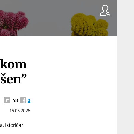
tskom
ršen”
48
0
15.05.2026
. Istoričar