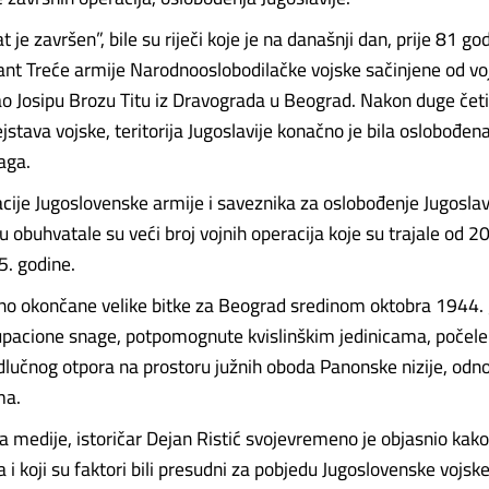
at je završen”, bile su riječi koje je na današnji dan, prije 81 go
t Treće armije Narodnooslobodilačke vojske sačinjene od vo
ao Josipu Brozu Titu iz Dravograda u Beograd. Nakon duge četir
jstava vojske, teritorija Jugoslavije konačno je bila oslobođen
aga.
cije Jugoslovenske armije i saveznika za oslobođenje Jugosla
 obuhvatale su veći broj vojnih operacija koje su trajale od 2
. godine.
o okončane velike bitke za Beograd sredinom oktobra 1944. 
upacione snage, potpomognute kvislinškim jedinicama, počele
dlučnog otpora na prostoru južnih oboda Panonske nizije, odn
ma.
a medije, istoričar Dejan Ristić svojevremeno je objasnio kako
a i koji su faktori bili presudni za pobjedu Jugoslovenske vojske