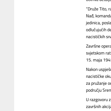
“Druže Tito, r
Nađ, komandan
jedinica, posl
odlučujućih de
nacističkih sn
Završne opera
svjetskom ratu
15. maja 1945
Nakon uspješn
nacističke ok
za pružanje o
području Sre
U razgovoru z
završnih akcij