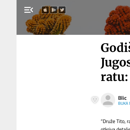
menu_open
Godi
Jugo
ratu:
Blic
BUKA 
“Druže Tito, r
otkriva detalj