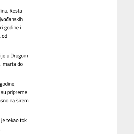
dinu, Kosta
jvođanskih
i godine i
a od
vije u Drugom
0. marta do
godine,
 su pripreme
osno na širem
 je tekao tok
.