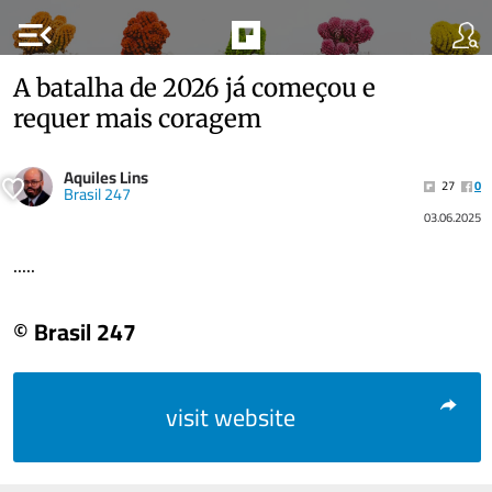
menu_open
A batalha de 2026 já começou e
requer mais coragem
Aquiles Lins
27
0
Brasil 247
03.06.2025
.....
© Brasil 247
visit website