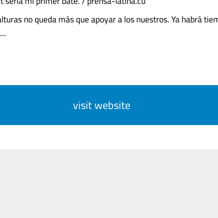
t sería mi primer bate. / prensa-latina.cu
alturas no queda más que apoyar a los nuestros. Ya habrá tie
...
visit website