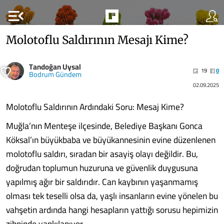
menu_open
Molotoflu Saldırının Mesajı Kime?
Tandoğan Uysal
19
0
Bodrum Gündem
02.09.2025
Molotoflu Saldırının Ardındaki Soru: Mesaj Kime?
Muğla’nın Menteşe ilçesinde, Belediye Başkanı Gonca
Köksal’ın büyükbaba ve büyükannesinin evine düzenlenen
molotoflu saldırı, sıradan bir asayiş olayı değildir. Bu,
doğrudan toplumun huzuruna ve güvenlik duygusuna
yapılmış ağır bir saldırıdır. Can kaybının yaşanmamış
olması tek teselli olsa da, yaşlı insanların evine yönelen bu
vahşetin ardında hangi hesapların yattığı sorusu hepimizin
zihninde yankılanıyor.