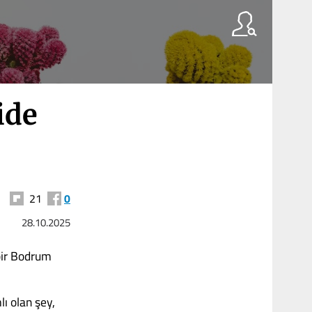
ide
21
0
28.10.2025
 bir Bodrum
lı olan şey,