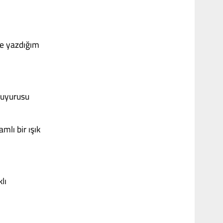
de yazdığım
 duyurusu
mlı bir ışık
lı