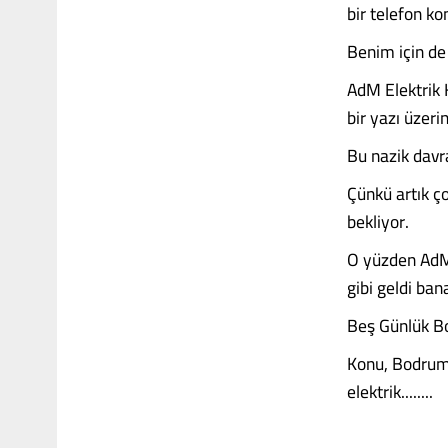
bir telefon k
Benim için de 
AdM Elektrik 
bir yazı üzerin
Bu nazik davra
Çünkü artık ço
bekliyor.
O yüzden AdM 
gibi geldi ban
Beş Günlük B
Konu, Bodrum 
elektrik........