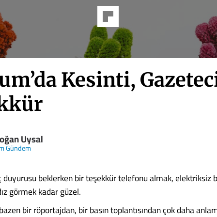
um’da Kesinti, Gazetec
kkür
oğan Uysal
m Gündem
ç duyurusu beklerken bir teşekkür telefonu almak, elektriksiz
dız görmek kadar güzel.
bazen bir röportajdan, bir basın toplantısından çok daha anlam