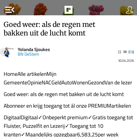
menu_open
Goed weer: als de regen met
bakken uit de lucht komt
Yolanda Sjoukes
38
0
BN DeStem
30.04.2026
HomeAlle artikelenMijn
GemeenteOpinieNACGeldAutoWonenGezondVan de lezer
Goed weer: als de regen met bakken uit de lucht komt
Abonneer en krijg toegang tot ál onze PREMIUMartikelen
DigitaalDigitaal✓Onbeperkt premium✓Gratis toegang tot
Fluister, Puzzelfit en Lezerij✓Toegang tot 10
kranten✓Maandelijks opzegbaar6,583,25per week