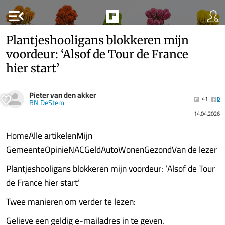
menu_open
Plantjeshooligans blokkeren mijn
voordeur: ‘Alsof de Tour de France
hier start’
Pieter van den akker
41
0
BN DeStem
14.04.2026
HomeAlle artikelenMijn
GemeenteOpinieNACGeldAutoWonenGezondVan de lezer
Plantjeshooligans blokkeren mijn voordeur: ‘Alsof de Tour
de France hier start’
Twee manieren om verder te lezen:
Gelieve een geldig e-mailadres in te geven.