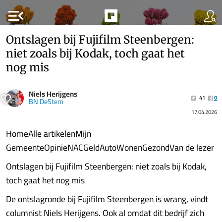
menu_open
Ontslagen bij Fujifilm Steenbergen:
niet zoals bij Kodak, toch gaat het
nog mis
Niels Herijgens
41
0
BN DeStem
17.04.2026
HomeAlle artikelenMijn
GemeenteOpinieNACGeldAutoWonenGezondVan de lezer
Ontslagen bij Fujifilm Steenbergen: niet zoals bij Kodak,
toch gaat het nog mis
De ontslagronde bij Fujifilm Steenbergen is wrang, vindt
columnist Niels Herijgens. Ook al omdat dit bedrijf zich