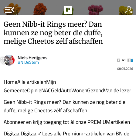
menu_open
Geen Nibb-it Rings meer? Dan
kunnen ze nog beter die duffe,
melige Cheetos zélf afschaffen
Niels Herijgens
41
0
BN DeStem
08.05.2026
HomeAlle artikelenMijn
GemeenteOpinieNACGeldAutoWonenGezondVan de lezer
Geen Nibb-it Rings meer? Dan kunnen ze nog beter die
duffe, melige Cheetos zélf afschaffen
Abonneer en krijg toegang tot ál onze PREMIUMartikelen
DigitaalDigitaal✓Lees alle Premium-artikelen van BN de