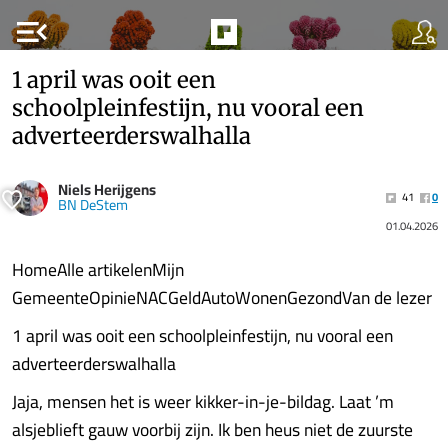
menu_open
1 april was ooit een
schoolpleinfestijn, nu vooral een
adverteerderswalhalla
Niels Herijgens
41
0
BN DeStem
01.04.2026
HomeAlle artikelenMijn
GemeenteOpinieNACGeldAutoWonenGezondVan de lezer
1 april was ooit een schoolpleinfestijn, nu vooral een
adverteerderswalhalla
Jaja, mensen het is weer kikker-in-je-bildag. Laat ’m
alsjeblieft gauw voorbij zijn. Ik ben heus niet de zuurste