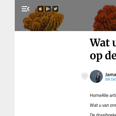
menu_open
Wat 
op d
Jama
BN De
HomeAlle art
Wat u van ons
De draaiboeke