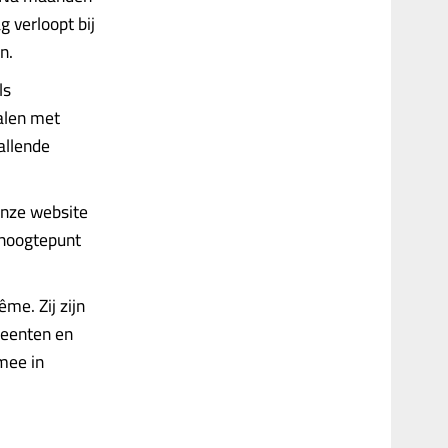
 verloopt bij
n.
ls
halen met
allende
onze website
 hoogtepunt
e. Zij zijn
meenten en
mee in