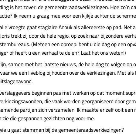
ding is het zover: de gemeenteraadsverkiezingen. Hoe zo’n dag
actie? Ik neem u graag mee voor een kijkje achter de scherme
lle vroegte gaat stagiaire Anouk als allereerste op pad. Net a
oris trekt zij door de hele regio, op zoek naar bijzondere ver
j stembureaus. (Meteen een oproep: bent u die dag op een opv
lliger of heeft u een verhaal te delen? Laat het ons weten!)
zijn, samen met het laatste nieuws, de hele dag te volgen op 
 waar we een liveblog bijhouden over de verkiezingen. Met als
uitslagenavond.
erslaggevers beginnen pas met werken op dat moment suprêm
 verkiezingsavonden, die vaak worden georganiseerd door ge
emende partijen zich verzamelen. Ik maakte er zelf ooit een 
 zie die gespannen gezichten nog voor me.
 wie u gaat stemmen bij de gemeenteraadsverkiezingen?