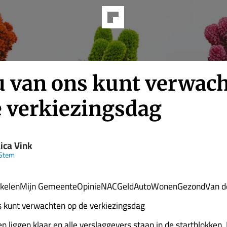
u van ons kunt verwac
e verkiezingsdag
ica Vink
Stem
ikelenMijn GemeenteOpinieNACGeldAutoWonenGezondVan de
 kunt verwachten op de verkiezingsdag
n liggen klaar en alle verslaggevers staan in de startblokke