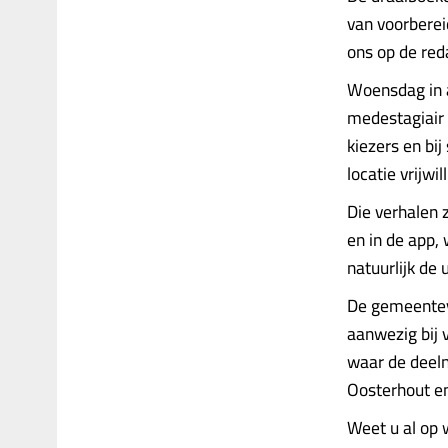
van voorberei
ons op de red
Woensdag in a
medestagiair J
kiezers en bi
locatie vrijwi
Die verhalen 
en in de app,
natuurlijk de 
De gemeentev
aanwezig bij
waar de deeln
Oosterhout en
Weet u al op