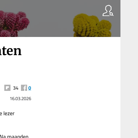
hten
34
0
16.03.2026
 lezer
n. Na maanden