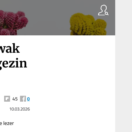
kwak
gezin
45
0
10.03.2026
 lezer