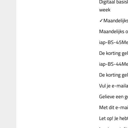
Digitaal bas
week
✓Maandelijks
Maandelijks 
iap-BS-45Me
De korting ge
iap-BS-44Me
De korting ge
Vul je e-maila
Gelieve een g
Met dit e-mail
Let op! Je he