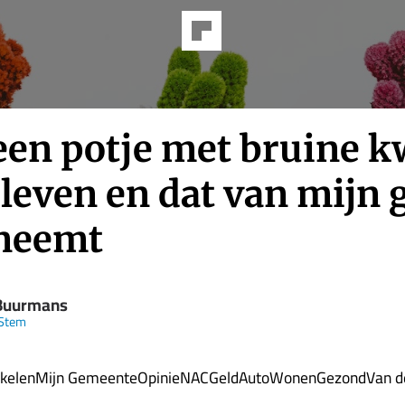
een potje met bruine 
leven en dat van mijn 
neemt
Buurmans
Stem
ikelenMijn GemeenteOpinieNACGeldAutoWonenGezondVan de