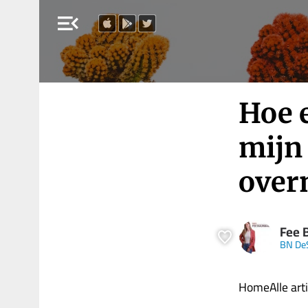
menu_open
Hoe 
mijn 
over
Fee 
BN De
HomeAlle art