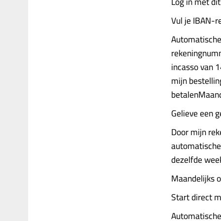
Log in met di
Vul je IBAN-
Automatische
rekeningnumm
incasso van 1
mijn bestelli
betalenMaande
Gelieve een g
Door mijn re
automatische 
dezelfde week
Maandelijks 
Start direct m
Automatische