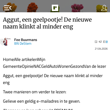
menu_open
Aggut, een geelpootje! De nieuwe
naam klinkt al minder eng
Fee Buurmans
42
0
BN DeStem
21.04.2026
HomeAlle artikelenMijn
GemeenteOpinieNACGeldAutoWonenGezondVan de lezer
Aggut, een geelpootje! De nieuwe naam klinkt al minder
eng
Twee manieren om verder te lezen:
Gelieve een geldig e-mailadres in te geven.