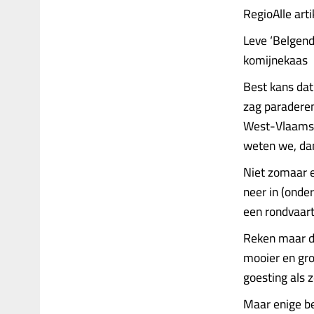
RegioAlle art
Leve ‘Belgend
komijnekaas
Best kans dat
zag paraderen
West-Vlaamse 
weten we, da
Niet zomaar e
neer in (onde
een rondvaart
Reken maar da
mooier en gro
goesting als 
Maar enige b