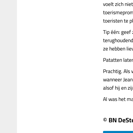
voelt zich n
toerismeprom
toeristen te p
Tip één: geef 
terughoudend 
ze hebben lie
Patatten la
Prachtig. Als
wanneer Jean 
alsof hij en 
Al was het maa
© BN DeS