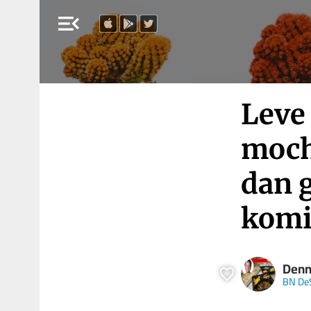
menu_open
Leve 
mocht
dan 
komi
Denn
BN De