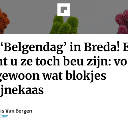
‘Belgendag’ in Breda! 
 u ze toch beu zijn: vo
gewoon wat blokjes
jnekaas
is Van Bergen
Stem