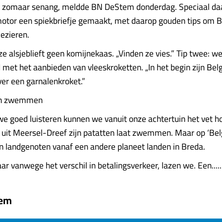
iet zomaar senang, meldde BN DeStem donderdag. Speciaal d
otor een spiekbriefje gemaakt, met daarop gouden tips om B
lezieren.
ze alsjeblieft geen komijnekaas. „Vinden ze vies.” Tip twee: w
met het aanbieden van vleeskroketten. „In het begin zijn Belg
ver een garnalenkroket.”
ten zwemmen
 we goed luisteren kunnen we vanuit onze achtertuin het vet h
uit Meersel-Dreef zijn patatten laat zwemmen. Maar op ‘Bel
zijn landgenoten vanaf een andere planeet landen in Breda.
r vanwege het verschil in betalingsverkeer, lazen we. Een......
tem