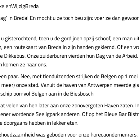
ikelenWijzigBreda
ag’ in Breda! En mocht u ze toch beu zijn: voer ze dan gewoon
 u gisterochtend, toen u de gordijnen opzij schoof, een man ui
, een routekaart van Breda in zijn handen geklemd. Of een vr
Dikkebus. Onze zuiderburen vierden hun Dag van de Arbeid.
n komen ze naar ons.
en paar. Nee, met tienduizenden strijken de Belgen op 1 mei 
r meer) onze stad. Vanuit de haven van Antwerpen meerde gis
schip bomvol Belgen aan in de Biesbosch.
t velen van hen later aan onze zonovergoten Haven zaten. In
ener wordende Seeligpark anderen. Of op het Bleue Bar Bistr
ze doorgaans hebben in lekker eten.
ehoedzaamheid was geboden voor onze horecaondernemers. 