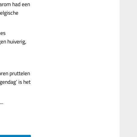
aarom had een
elgische
ees
en huiverig,
oren pruttelen
gendag’ is het
..