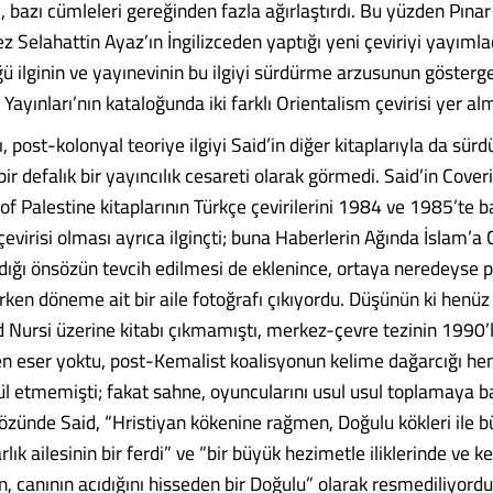
ı, bazı cümleleri gereğinden fazla ağırlaştırdı. Bu yüzden Pınar
z Selahattin Ayaz’ın İngilizceden yaptığı yeni çeviriyi yayıml
ü ilginin ve yayınevinin bu ilgiyi sürdürme arzusunun gösterge
Yayınları’nın kataloğunda iki farklı Orientalism çevirisi yer alm
ı, post-kolonyal teoriye ilgiyi Said’in diğer kitaplarıyla da sürd
bir defalık bir yayıncılık cesareti olarak görmedi. Said’in Cover
f Palestine kitaplarının Türkçe çevirilerini 1984 ve 1985’te bas
 çevirisi olması ayrıca ilginçti; buna Haberlerin Ağında İslam’a
dığı önsözün tevcih edilmesi de eklenince, ortaya neredeyse 
rken döneme ait bir aile fotoğrafı çıkıyordu. Düşünün ki henüz 
d Nursi üzerine kitabı çıkmamıştı, merkez-çevre tezinin 1990’
en eser yoktu, post-Kemalist koalisyonun kelime dağarcığı h
ül etmemişti; fakat sahne, oyuncularını usul usul toplamaya ba
özünde Said, “Hristiyan kökenine rağmen, Doğulu kökleri ile 
rlık ailesinin bir ferdi” ve “bir büyük hezimetle iliklerinde ve 
n, canının acıdığını hisseden bir Doğulu” olarak resmediliyord