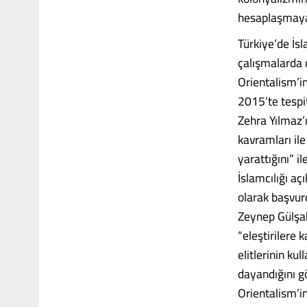
hesaplaşmaya
Türkiye’de İsl
çalışmalarda 
Orientalism’in
2015’te tespit
Zehra Yılmaz’ı
kavramları ile
yarattığını” i
İslamcılığı aç
olarak başvur
Zeynep Gülşah
“eleştirilere 
elitlerinin ku
dayandığını g
Orientalism’in