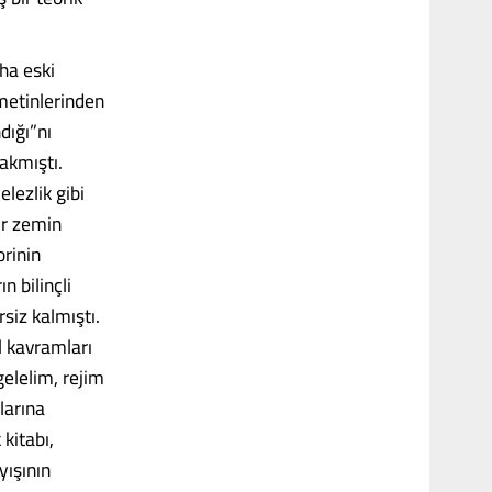
aha eski
 metinlerinden
dığı”nı
akmıştı.
lezlik gibi
bir zemin
orinin
n bilinçli
siz kalmıştı.
l kavramları
gelelim, rejim
larına
kitabı,
yışının