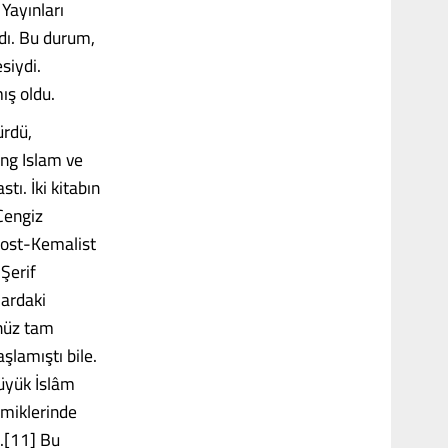
 Yayınları
adı. Bu durum,
siydi.
ış oldu.
ürdü,
ing Islam ve
tı. İki kitabın
 Cengiz
post-Kemalist
Şerif
lardaki
enüz tam
şlamıştı bile.
büyük İslâm
kemiklerinde
u.[11] Bu