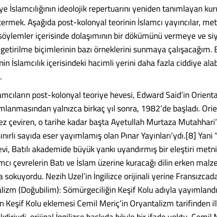
iye İslamcılığının ideolojik repertuarını yeniden tanımlayan kur
ermek. Aşağıda post-kolonyal teorinin İslamcı yayıncılar, meti
 söylemler içerisinde dolaşımının bir dökümünü vermeye ve siy
e getirilme biçimlerinin bazı örneklerini sunmaya çalışacağım.
nin İslamcılık içerisindeki hacimli yerini daha fazla ciddiye ala
.
amcıların post-kolonyal teoriye hevesi, Edward Said’in Orienta
lanmasından yalnızca birkaç yıl sonra, 1982’de başladı. Orie
ez çeviren, o tarihe kadar başta Ayetullah Murtaza Mutahhari’n
nırlı sayıda eser yayımlamış olan Pınar Yayınları’ydı.[8] Yani 
evi, Batılı akademide büyük yankı uyandırmış bir eleştiri metn
amcı çevrelerin Batı ve İslam üzerine kuracağı dilin erken mal
a sokuyordu. Nezih Uzel’in İngilizce orijinali yerine Fransızcad
alizm (Doğubilim): Sömürgeciliğin Keşif Kolu adıyla yayımlandı
n Keşif Kolu eklemesi Cemil Meriç’in Oryantalizm tarifinden i
kdiriydi, orijinal İngilizce baskıda böyle bir ifade yoktu. Cemil 