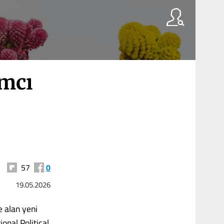
amcı
57
0
19.05.2026
e alan yeni
onal Political