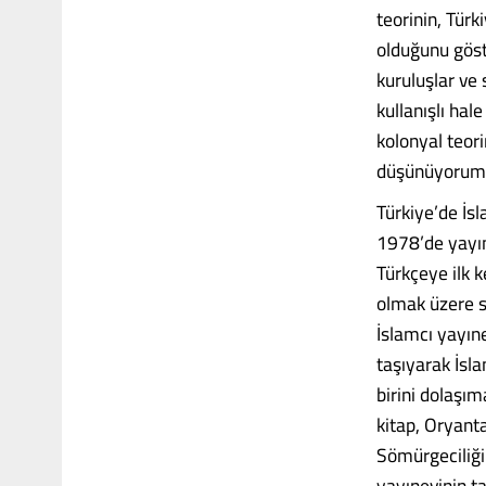
teorinin, Türk
olduğunu göst
kuruluşlar ve
kullanışlı hal
kolonyal teori
düşünüyorum
Türkiye’de İsl
1978’de yayım
Türkçeye ilk k
olmak üzere sı
İslamcı yayın
taşıyarak İsl
birini dolaşım
kitap, Oryant
Sömürgeciliği
yayınevinin ta