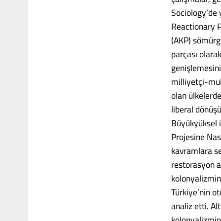
Sociology’de 
Reactionary Po
(AKP) sömürge
parçası olarak
genişlemesini,
milliyetçi-muh
olan ülkelerd
liberal dönüşü
Büyükyüksel i
Projesine Nas
kavramlara se
restorasyon a
kolonyalizmi
Türkiye’nin o
analiz etti. A
kolonyalizmin