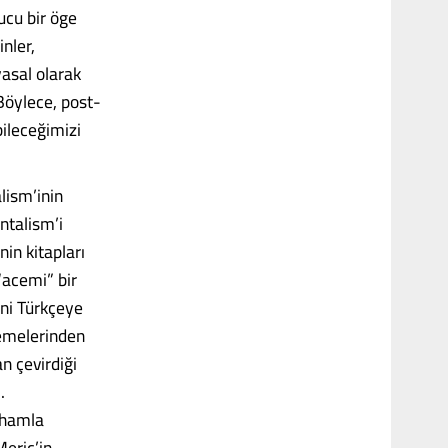
ucu bir öge
nler,
asal olarak
 Böylece, post-
bileceğimizi
lism’inin
ntalism’i
in kitapları
“acemi” bir
ini Türkçeye
zemelerinden
an çevirdiği
.
lhamla
Meriç’in