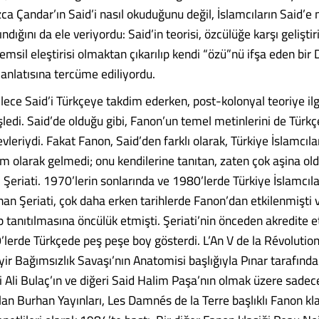
zca Çandar’ın Said’i nasıl okuduğunu değil, İslamcıların Said’e
ındığını da ele veriyordu: Said’in teorisi, özcülüğe karşı geliştir
emsil eleştirisi olmaktan çıkarılıp kendi “özü”nü ifşa eden bir
 anlatısına tercüme ediliyordu.
lece Said’i Türkçeye takdim ederken, post-kolonyal teoriye ilg
şledi. Said’de olduğu gibi, Fanon’un temel metinlerini de Türkç
vleriydi. Fakat Fanon, Said’den farklı olarak, Türkiye İslamcıl
im olarak gelmedi; onu kendilerine tanıtan, zaten çok aşina oldu
li Şeriati. 1970’lerin sonlarında ve 1980’lerde Türkiye İslamcıl
an Şeriati, çok daha erken tarihlerde Fanon’dan etkilenmişti v
ip tanıtılmasına öncülük etmişti. Şeriati’nin önceden akredite e
0’lerde Türkçede peş peşe boy gösterdi. L’An V de la Révolutio
ir Bağımsızlık Savaşı’nın Anatomisi başlığıyla Pınar tarafınd
 Ali Bulaç’ın ve diğeri Said Halim Paşa’nın olmak üzere sadece
an Burhan Yayınları, Les Damnés de la Terre başlıklı Fanon kla