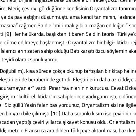
öre, Meriç çeviriyi gördüğünde kendisinin Oryantalizm tanımını
ı ya da paylaştığını düşünmüştü ama kendi tanımının, “aslında 
asına” rağmen Said’e “miri malı gibi armağan edildiğini” so
ti.[9] Her halükarda, başlıktan itibaren Said’in teorisi Türkiye’
 tercüme edilmeye başlanmıştı: Oryantalizm bir bilgi-iktidar re
 İslamcıların zaten sahip olduğu Batı karşıtı özcü söylemin a
 teyidi olarak sunuluyordu.
oğubilim), kısa sürede çokça okunup tartışılan bir kitap halin
eleştirileri de beraberinde getirdi. Eleştirilerin daha az ciddiye
nduramayanlar” vardı: Pınar Yayınları’nın kurucusu Cevat Özka
 girişim “kültürel iktidar”ın sahiplerince yadırganmıştı, o döne
“Siz güllü Yasin falan basıyordunuz, Oryantalizm sizi ne ilgile
 bir yazı bile çıkmıştı.[10] Daha sorunlu kısım ise çevirinin k
zcadan yaptığı çeviri yıllarca şikayet konusu oldu. Orientalism
ldi; metnin Fransızca ara dilden Türkçeye aktarılması, bazı ka