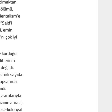
 olmaktan
 bölümü,
rientalism’e
“Said’i
i, emin
nı çok iyi
le kurduğu
itlerinin
değildi.
sınırlı sayıda
 kapsamda
ndi.
avramlarıyla
yazının amacı,
ost-kolonyal