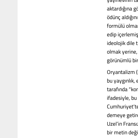
aktardığına g
ödünç aldığın
formülü olmam
edip içerlemiş
ideolojik dile
olmak yerine,
görünümlü bir
Oryantalizm (D
bu yaygınlık, 
tarafında “ko
ifadesiyle, bu
Cumhuriyet’te 
demeye getiren
Uzel’in Fransı
bir metin deği