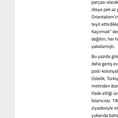
parçası olara
öteye pek az 
Orientalism’in
teyit ettirdik
Kaçırmak” der
değilim; her 
yakalamıştı.
Bu yazıda gös
daha geniş evr
post-kolonyal
Üstelik, Türki
metinden ibar
ifade ettiği ü
İslamcılar, 1
ziyadesiyle is
yukarıda bah