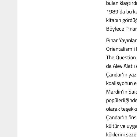
bulanıklaştırd
1989’da bu ke
kitabın gördüğ
Böylece Pınar 
Pınar Yayınlar
Orientalism’i 
The Question o
da Alev Alatlı
Çandar’ın yaz
koalisyonun e
Mardin’in Sai
popülerliğind
olarak teşekk
Çandar’ın öns
kültür ve uyga
köklerini seze