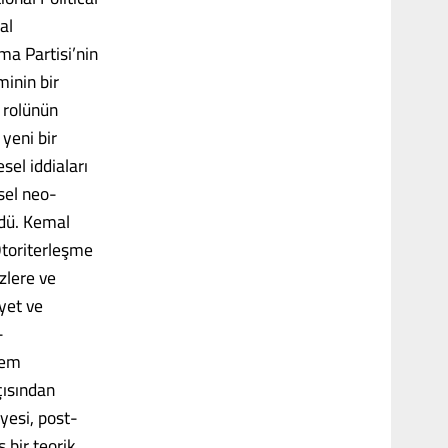
al
ma Partisi’nin
minin bir
n rolünün
 yeni bir
sel iddiaları
sel neo-
rdü. Kemal
Otoriterleşme
zlere ve
yet ve
-
hem
çısından
iyesi, post-
bir teorik