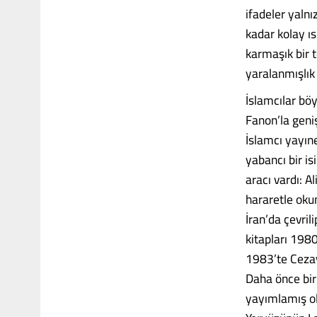
ifadeler yalnı
kadar kolay ıs
karmaşık bir t
yaralanmışlık
İslamcılar böy
Fanon’la geni
İslamcı yayıne
yabancı bir is
aracı vardı: A
hararetle okun
İran’da çevril
kitapları 198
1983’te Cezay
Daha önce biri
yayımlamış ol