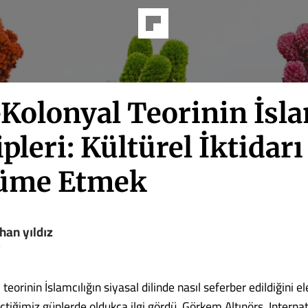
-Kolonyal Teorinin İsl
leri: Kültürel İktidarı
üme Etmek
han yıldız
m
teorinin İslamcılığın siyasal dilinde nasıl seferber edildiğini el
çtiğimiz günlerde oldukça ilgi gördü. Görkem Altınörs, Internati