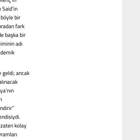
 Said’in
böyle bir
nradan fark
de başka bir
jiminin adı
kademik
e geldi; ancak
 alınacak
ya’nın
m
ndirir”
endisiydi.
 zaten kolay
vramları