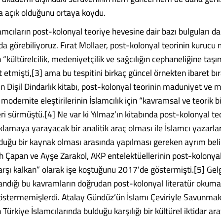
 açık olduğunu ortaya koydu.
amcıların post-kolonyal teoriye hevesine dair bazı bulguları d
da görebiliyoruz. Fırat Mollaer, post-kolonyal teorinin kurucu
 “kültürelcilik, medeniyetçilik ve sağcılığın cephaneliğine taşın
 etmişti,[3] ama bu tespitini birkaç güncel örnekten ibaret bır
n Dişil Dindarlık kitabı, post-kolonyal teorinin maduniyet ve me
 modernite eleştirilerinin İslamcılık için “kavramsal ve teorik 
leri sürmüştü.[4] Ne var ki Yılmaz’ın kitabında post-kolonyal te
ıklamaya yarayacak bir analitik araç olması ile İslamcı yazarları
duğu bir kaynak olması arasında yapılması gereken ayrım belir
 Çapan ve Ayşe Zarakol, AKP entelektüellerinin post-kolonya
karşı kalkan” olarak işe koştuğunu 2017’de göstermişti.[5] Gel
llandığı bu kavramların doğrudan post-kolonyal literatür okuma
östermemişlerdi. Atalay Gündüz’ün İslamı Çeviriyle Savunmak 
 Türkiye İslamcılarında bulduğu karşılığı bir kültürel iktidar ara