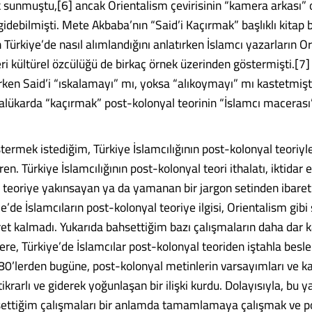
k sunmuştu,[6] ancak Orientalism çevirisinin “kamera arkası”
gidebilmişti. Mete Akbaba’nın “Said’i Kaçırmak” başlıklı kitap
 Türkiye’de nasıl alımlandığını anlatırken İslamcı yazarların O
leri kültürel özcülüğü de birkaç örnek üzerinden göstermişti.[7] 
ken Said’i “ıskalamayı” mı, yoksa “alıkoymayı” mı kastetmişt
halükarda “kaçırmak” post-kolonyal teorinin “İslamcı macerası”
termek istediğim, Türkiye İslamcılığının post-kolonyal teoriy
en. Türkiye İslamcılığının post-kolonyal teori ithalatı, iktidar el
 teoriye yakınsayan ya da yamanan bir jargon setinden ibaret 
ye’de İslamcıların post-kolonyal teoriye ilgisi, Orientalism gibi 
et kalmadı. Yukarıda bahsettiğim bazı çalışmaların daha dar
zere, Türkiye’de İslamcılar post-kolonyal teoriden iştahla besle
980’lerden bugüne, post-kolonyal metinlerin varsayımları ve k
tikrarlı ve giderek yoğunlaşan bir ilişki kurdu. Dolayısıyla, bu 
settiğim çalışmaları bir anlamda tamamlamaya çalışmak ve p