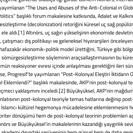
yayımlanan “The Uses and Abuses of the Anti-Colonial in Glob
litics” başlıklı forum makalesine katkısında, Adalet ve Kalkın
sizleştirme (decolonization) retoriğini küresel uç sağ popüliz
 ele aldı.[1] Altınörs, uç sağın yükselişinin ekonomide devleti
 çatışmacı dış politikayı ve geleneksel hiyerarşileri önceleyen
afazakâr ekonomik-politik model ürettiğini, Türkiye gibi bölge
e sömürgesizleştirme söyleminin araçsallaştırmasının bu küre
mün reaksiyoner evresi içinde anlaşılması gerektiğini ileri sü
se, Progresif’te yayımlanan “Post-Kolonyal Eleştiri İktidarın 
ıl Eklemlendi?” başlıklı makalesinde, AKP’nin post-kolonyal te
çmeci yaklaşımını inceledi.[2] Büyükyüksel, AKP’nin mağduri
nlatısının post-kolonyal teoriyle temas hatlarına değinip post
n İslamcı kültürel hegemonya mücadelesine eklemlenmesini 
toriter dönüşümü hem de post-kolonyal teorinin problemleri a
ltınörs ve Büyükyüksel’in makalelerinin kazandığı yaygınlık sev
 akademi dışındaki serüveninin hem güncel hem de daha geniş 