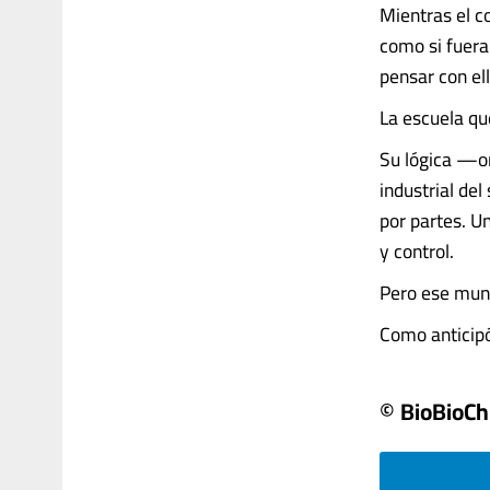
Mientras el co
como si fuera
pensar con ell
La escuela qu
Su lógica —or
industrial del
por partes. U
y control.
Pero ese mun
Como anticipó 
© BioBioCh