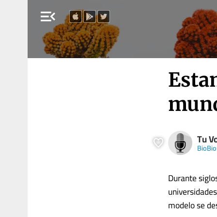
menu_open
Esta
mund
Tu V
BioBio
Durante siglos
universidades.
modelo se de