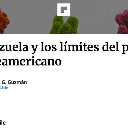
uela y los límites del 
eamericano
e G. Guzmán
Chile
ile