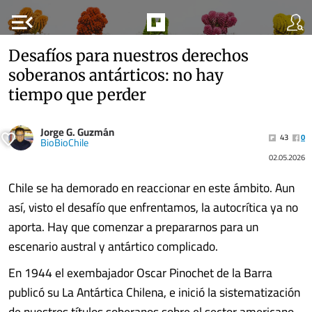
menu_open
Desafíos para nuestros derechos
soberanos antárticos: no hay
tiempo que perder
Jorge G. Guzmán
43
0
BioBioChile
02.05.2026
Chile se ha demorado en reaccionar en este ámbito. Aun
así, visto el desafío que enfrentamos, la autocrítica ya no
aporta. Hay que comenzar a prepararnos para un
escenario austral y antártico complicado.
En 1944 el exembajador Oscar Pinochet de la Barra
publicó su La Antártica Chilena, e inició la sistematización
de nuestros títulos soberanos sobre el sector americano