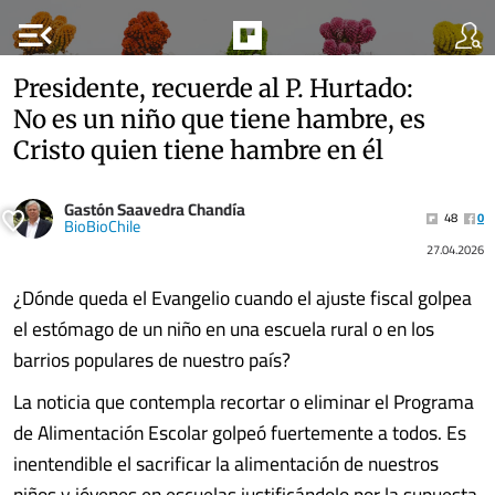
menu_open
Presidente, recuerde al P. Hurtado:
No es un niño que tiene hambre, es
Cristo quien tiene hambre en él
Gastón Saavedra Chandía
48
0
BioBioChile
27.04.2026
¿Dónde queda el Evangelio cuando el ajuste fiscal golpea
el estómago de un niño en una escuela rural o en los
barrios populares de nuestro país?
La noticia que contempla recortar o eliminar el Programa
de Alimentación Escolar golpeó fuertemente a todos. Es
inentendible el sacrificar la alimentación de nuestros
niños y jóvenes en escuelas justificándolo por la supuesta