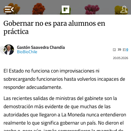
menu_open
Gobernar no es para alumnos en
práctica
Gastón Saavedra Chandía
39
0
BioBioChile
20.05.2026
El Estado no funciona con improvisaciones ni
sobrecargando funcionarios hasta volverlos incapaces de
responder adecuadamente.
Las recientes salidas de ministras del gabinete son la
demostración más evidente de que muchas de las
autoridades que llegaron a La Moneda nunca entendieron
realmente lo que significa gobernar un país. No dieron el
ancho o, peor aún, jamás comprendieron la magnitud de