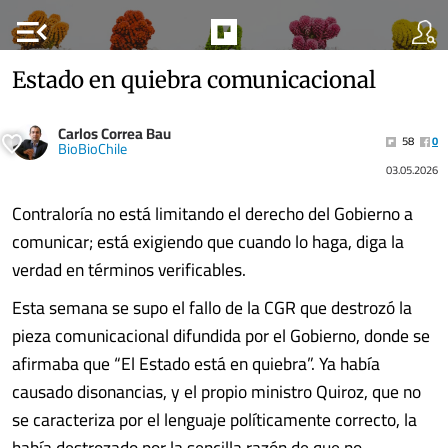
menu_open
Estado en quiebra comunicacional
Carlos Correa Bau
58
0
BioBioChile
03.05.2026
Contraloría no está limitando el derecho del Gobierno a
comunicar; está exigiendo que cuando lo haga, diga la
verdad en términos verificables.
Esta semana se supo el fallo de la CGR que destrozó la
pieza comunicacional difundida por el Gobierno, donde se
afirmaba que “El Estado está en quiebra”. Ya había
causado disonancias, y el propio ministro Quiroz, que no
se caracteriza por el lenguaje políticamente correcto, la
había destrozado por la sencilla razón de que no