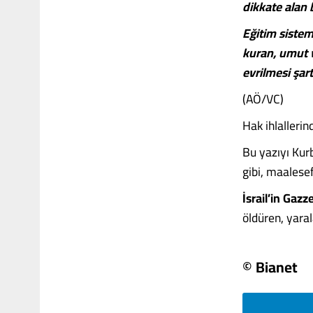
dikkate alan 
Eğitim sistem
kuran, umut 
evrilmesi şart
(AÖ/VC)
Hak ihlallerin
Bu yazıyı Kur
gibi, maalesef
İsrail’in Gaz
öldüren, yarala
© Bianet