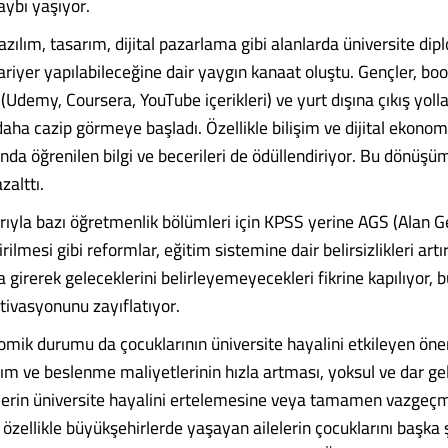
ybı yaşıyor.
azılım, tasarım, dijital pazarlama gibi alanlarda üniversite dip
riyer yapılabileceğine dair yaygın kanaat oluştu. Gençler, boo
 (Udemy, Coursera, YouTube içerikleri) ve yurt dışına çıkış yollar
 daha cazip görmeye başladı. Özellikle bilişim ve dijital ekonomi
ında öğrenilen bilgi ve becerileri de ödüllendiriyor. Bu dönüşü
zalttı.
arıyla bazı öğretmenlik bölümleri için KPSS yerine AGS (Alan G
rilmesi gibi reformlar, eğitim sistemine dair belirsizlikleri artı
va girerek geleceklerini belirleyemeyecekleri fikrine kapılıyor, 
ivasyonunu zayıflatıyor.
omik durumu da çocuklarının üniversite hayalini etkileyen önem
m ve beslenme maliyetlerinin hızla artması, yoksul ve dar geli
lerin üniversite hayalini ertelemesine veya tamamen vazgeç
 özellikle büyükşehirlerde yaşayan ailelerin çocuklarını başka