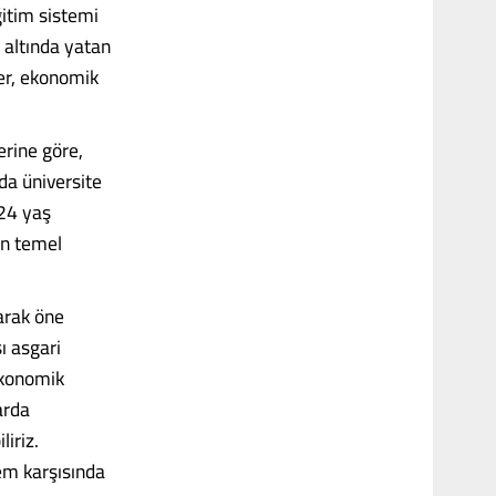
ğitim sistemi
 altında yatan
er, ekonomik
erine göre,
da üniversite
-24 yaş
an temel
larak öne
ı asgari
ekonomik
arda
iriz.
em karşısında