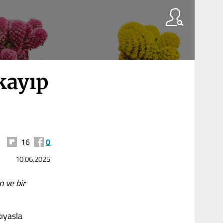
kayıp
16
0
10.06.2025
n ve bir
kıyasla