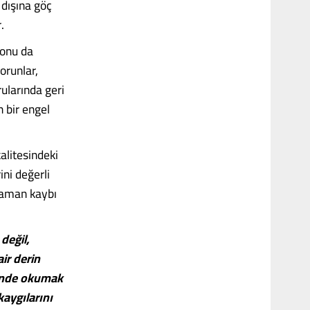
 dışına göç
.
yonu da
orunlar,
rularında geri
 bir engel
alitesindeki
ini değerli
zaman kaybı
değil,
ir derin
linde okumak
kaygılarını