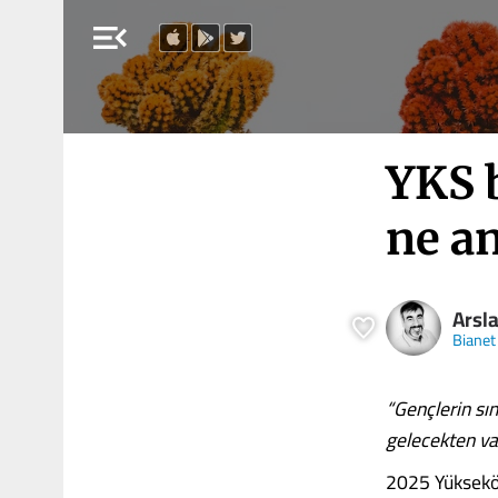
menu_open
YKS b
ne a
Arsl
Bianet
“Gençlerin sın
gelecekten vaz
2025 Yükseköğ