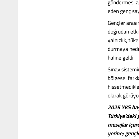
göndermesi ar
eden genç sayı
Gençler arası
doğrudan etkil
yalnızlık, tük
durmaya neden
haline geldi.
Sınav sistemi
bölgesel farkl
hissetmedikle
olarak görüyo
2025 YKS başv
Türkiye’deki 
mesajlar içer
yerine; gençle