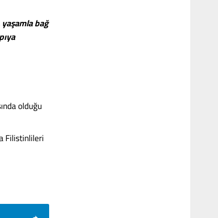
l, yaşamla bağ
pıya
sında olduğu
Filistinlileri