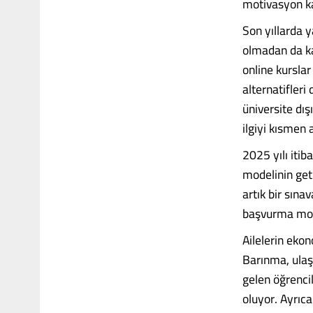
motivasyon ka
Son yıllarda y
olmadan da ka
online kurslar
alternatifleri
üniversite dış
ilgiyi kısmen a
2025 yılı itib
modelinin geti
artık bir sına
başvurma mot
Ailelerin ekon
Barınma, ulaşı
gelen öğrenci
oluyor. Ayrıca