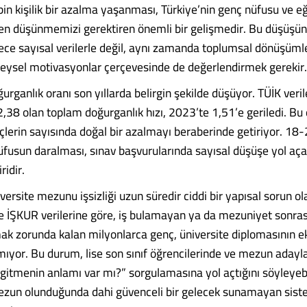
bin kişilik bir azalma yaşanması, Türkiye’nin genç nüfusu ve e
en düşünmemizi gerektiren önemli bir gelişmedir. Bu düşüşün
ece sayısal verilerle değil, aynı zamanda toplumsal dönüşüml
ireysel motivasyonlar çerçevesinde de değerlendirmek gerekir.
urganlık oranı son yıllarda belirgin şekilde düşüyor. TÜİK veril
,38 olan toplam doğurganlık hızı, 2023’te 1,51’e geriledi. Bu 
çlerin sayısında doğal bir azalmayı beraberinde getiriyor. 18
nüfusun daralması, sınav başvurularında sayısal düşüşe yol aç
ridir.
versite mezunu işsizliği uzun süredir ciddi bir yapısal sorun o
ve İŞKUR verilerine göre, iş bulamayan ya da mezuniyet sonras
mak zorunda kalan milyonlarca genç, üniversite diplomasının 
amıyor. Bu durum, lise son sınıf öğrencilerinde ve mezun adayl
gitmenin anlamı var mı?” sorgulamasına yol açtığını söyleyebil
ezun olunduğunda dahi güvenceli bir gelecek sunamayan sist