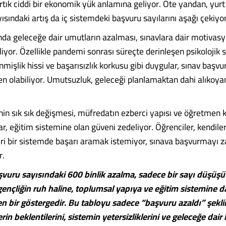
tık ciddi bir ekonomik yük anlamına geliyor. Öte yandan, yurt
sındaki artış da iç sistemdeki başvuru sayılarını aşağı çekiyor
nda geleceğe dair umutların azalması, sınavlara dair motivas
iyor. Özellikle pandemi sonrası süreçte derinleşen psikolojik s
enmişlik hissi ve başarısızlık korkusu gibi duygular, sınav başvu
 olabiliyor. Umutsuzluk, geleceği planlamaktan dahi alıkoyan
nin sık sık değişmesi, müfredatın ezberci yapısı ve öğretmen k
ar, eğitim sistemine olan güveni zedeliyor. Öğrenciler, kendiler
ri bir sistemde başarı aramak istemiyor, sınava başvurmayı 
r.
uru sayısındaki 600 binlik azalma, sadece bir sayı düşüşü 
gençliğin ruh haline, toplumsal yapıya ve eğitim sistemine da
en bir göstergedir. Bu tabloyu sadece “başvuru azaldı” şek
rin beklentilerini, sistemin yetersizliklerini ve geleceğe dair 