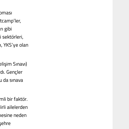
loması
tcamp’ler,
ı gibi
 sektörleri,
m, YKS’ye olan
elişim Sınavı)
rdı. Gençler
bu da sınava
li bir faktör.
rli ailelerden
mesine neden
 şehre