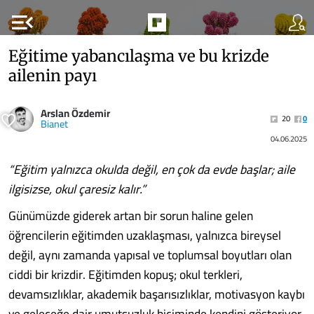
menu_open
Eğitime yabancılaşma ve bu krizde
ailenin payı
Arslan Özdemir
20
0
Bianet
04.06.2025
“Eğitim yalnızca okulda değil, en çok da evde başlar; aile
ilgisizse, okul çaresiz kalır.”
Günümüzde giderek artan bir sorun haline gelen
öğrencilerin eğitimden uzaklaşması, yalnızca bireysel
değil, aynı zamanda yapısal ve toplumsal boyutları olan
ciddi bir krizdir. Eğitimden kopuş; okul terkleri,
devamsızlıklar, akademik başarısızlıklar, motivasyon kaybı
ve geleceğe dair umutsuzluk biçiminde kendini gösteriyor.