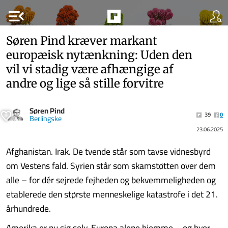
menu_open
Søren Pind kræver markant
europæisk nytænkning: Uden den
vil vi stadig være afhængige af
andre og lige så stille forvitre
Søren Pind
39
0
Berlingske
23.06.2025
Afghanistan. Irak. De tvende står som tavse vidnesbyrd
om Vestens fald. Syrien står som skamstøtten over dem
alle – for dér sejrede fejheden og bekvemmeligheden og
etablerede den største menneskelige katastrofe i det 21.
århundrede.
Amerika er nu sig selv, Europa alene hjemme – og hver