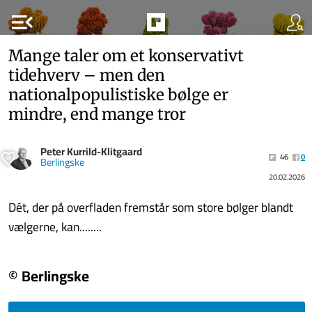
menu_open
Mange taler om et konservativt
tidehverv – men den
nationalpopulistiske bølge er
mindre, end mange tror
Peter Kurrild-Klitgaard
46
0
Berlingske
20.02.2026
Dét, der på overfladen fremstår som store bølger blandt
vælgerne, kan........
© Berlingske