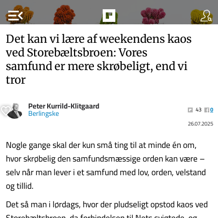
menu_open
Det kan vi lære af weekendens kaos
ved Storebæltsbroen: Vores
samfund er mere skrøbeligt, end vi
tror
Peter Kurrild-Klitgaard
43
0
Berlingske
26.07.2025
Nogle gange skal der kun små ting til at minde én om,
hvor skrøbelig den samfundsmæssige orden kan være –
selv når man lever i et samfund med lov, orden, velstand
og tillid.
Det så man i lørdags, hvor der pludseligt opstod kaos ved
Storebæltsbroen, da forbindelsen til Nets svigtede, og