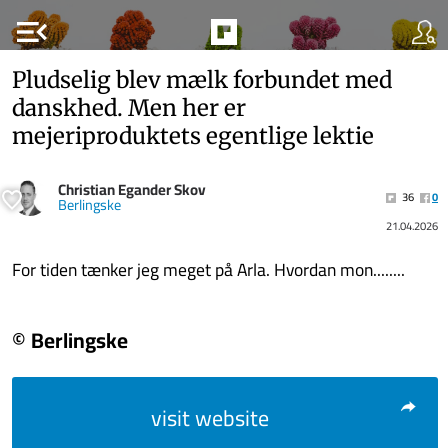
menu_open
Pludselig blev mælk forbundet med
danskhed. Men her er
mejeriproduktets egentlige lektie
Christian Egander Skov
36
0
Berlingske
21.04.2026
For tiden tænker jeg meget på Arla. Hvordan mon........
© Berlingske
visit website