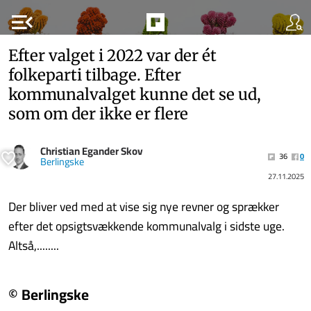
menu_open
Efter valget i 2022 var der ét
folkeparti tilbage. Efter
kommunalvalget kunne det se ud,
som om der ikke er flere
Christian Egander Skov
36
0
Berlingske
27.11.2025
Der bliver ved med at vise sig nye revner og sprækker
efter det opsigtsvækkende kommunalvalg i sidste uge.
Altså,........
© Berlingske