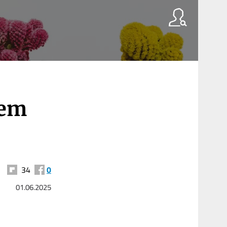
r
dem
34
0
01.06.2025