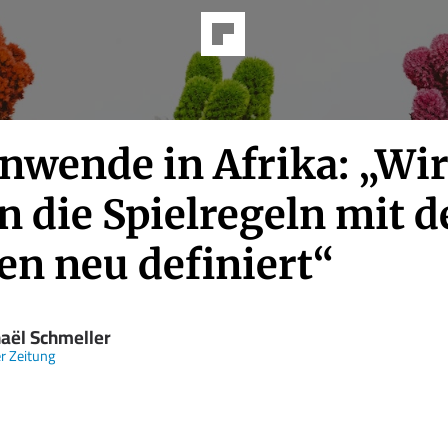
enwende in Afrika: „Wi
n die Spielregeln mit 
en neu definiert“
aël Schmeller
er Zeitung