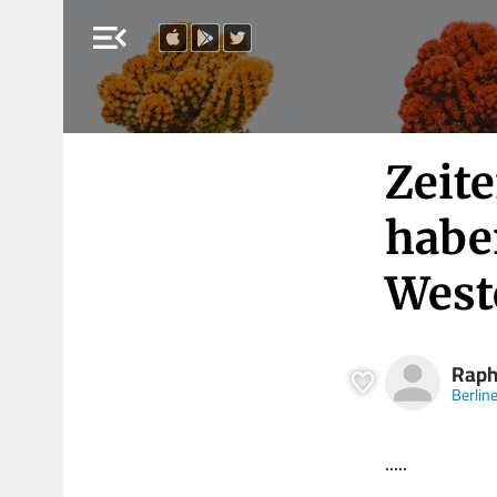
menu_open
Zeit
habe
West
Raph
Berlin
.....