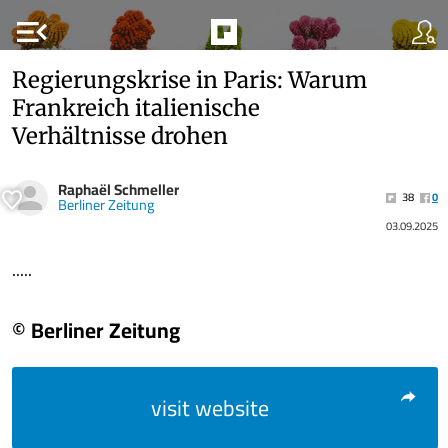
menu_open
Regierungskrise in Paris: Warum
Frankreich italienische
Verhältnisse drohen
Raphaël Schmeller
38
0
Berliner Zeitung
03.09.2025
.....
© Berliner Zeitung
visit website