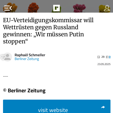
menu_open
EU-Verteidigungskommissar will
Wettrüsten gegen Russland
gewinnen: „Wir müssen Putin
stoppen“
Raphaël Schmeller
29
0
Berliner Zeitung
23.05.2025
.....
© Berliner Zeitung
visit website