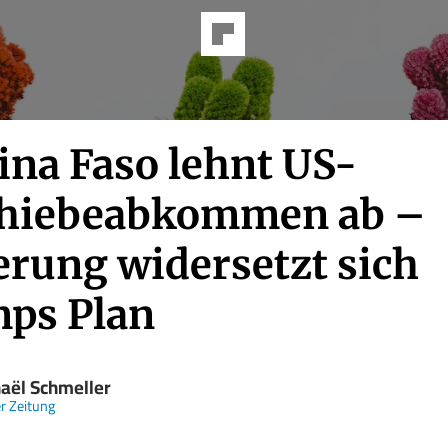
ina Faso lehnt US-
hiebeabkommen ab –
erung widersetzt sich
ps Plan
aël Schmeller
er Zeitung