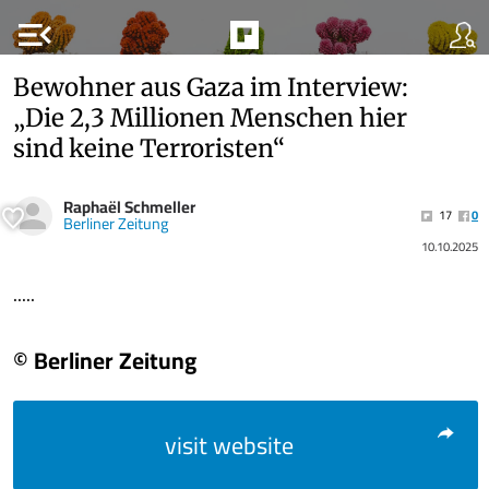
menu_open
Bewohner aus Gaza im Interview:
„Die 2,3 Millionen Menschen hier
sind keine Terroristen“
Raphaël Schmeller
17
0
Berliner Zeitung
10.10.2025
.....
© Berliner Zeitung
visit website