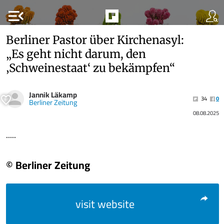
menu_open
Berliner Pastor über Kirchenasyl:
„Es geht nicht darum, den
‚Schweinestaat‘ zu bekämpfen“
Jannik Läkamp
34
0
Berliner Zeitung
08.08.2025
.....
© Berliner Zeitung
visit website