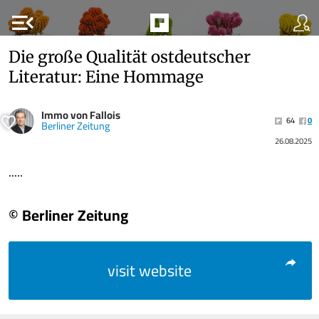
menu_open
Die große Qualität ostdeutscher
Literatur: Eine Hommage
Immo von Fallois
64
0
Berliner Zeitung
26.08.2025
.....
© Berliner Zeitung
visit website