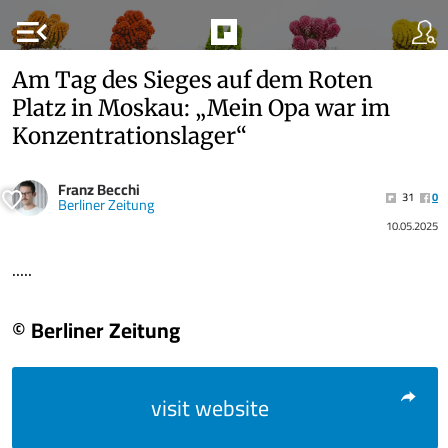
menu_open
Am Tag des Sieges auf dem Roten
Platz in Moskau: „Mein Opa war im
Konzentrationslager“
Franz Becchi
31
0
Berliner Zeitung
10.05.2025
.....
© Berliner Zeitung
visit website