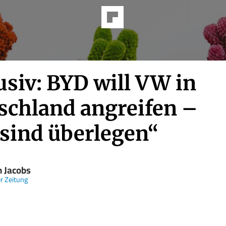
usiv: BYD will VW in
schland angreifen –
 sind überlegen“
n Jacobs
er Zeitung