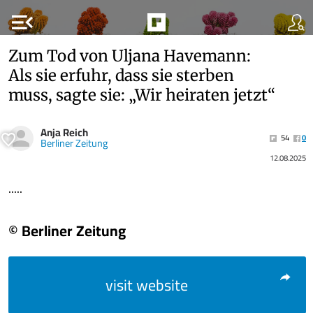
menu_open
Zum Tod von Uljana Havemann:
Als sie erfuhr, dass sie sterben
muss, sagte sie: „Wir heiraten jetzt“
Anja Reich
54
0
Berliner Zeitung
12.08.2025
.....
© Berliner Zeitung
visit website