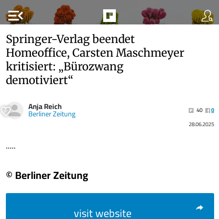
menu_open
Springer-Verlag beendet
Homeoffice, Carsten Maschmeyer
kritisiert: „Bürozwang
demotiviert“
Anja Reich
40
0
Berliner Zeitung
28.06.2025
.....
© Berliner Zeitung
visit website