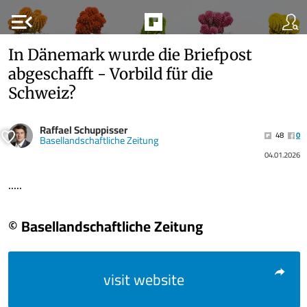
menu_open
In Dänemark wurde die Briefpost
abgeschafft - Vorbild für die
Schweiz?
Raffael Schuppisser
48
0
Basellandschaftliche Zeitung
04.01.2026
.....
© Basellandschaftliche Zeitung
visit website