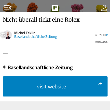
menu_open
Nicht überall tickt eine Rolex
Michel Ecklin
44
0
Basellandschaftliche Zeitung
19.05.2025
.....
© Basellandschaftliche Zeitung
visit website