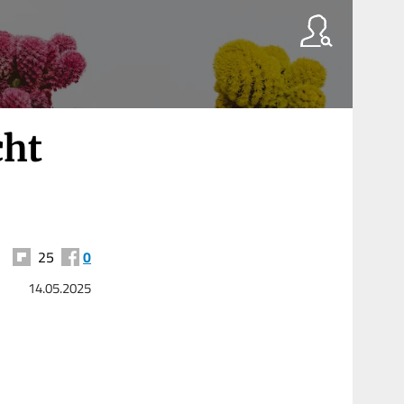
cht
25
0
14.05.2025