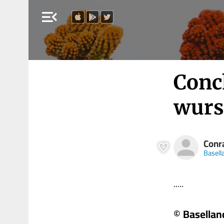
menu_open
Conch
wurs
Conr
Basell
.....
© Basellan