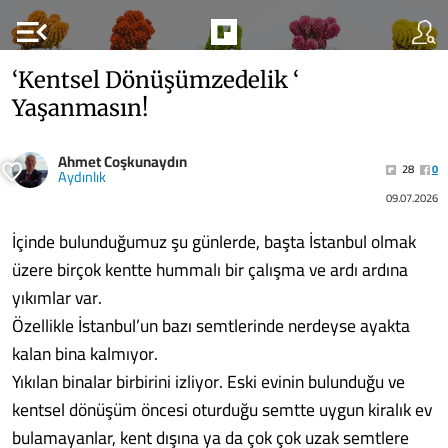
menu_open
‘Kentsel Dönüşümzedelik ‘
Yaşanmasın!
Ahmet Coşkunaydın
28
0
Aydınlık
09.07.2026
İçinde bulunduğumuz şu günlerde, başta İstanbul olmak
üzere birçok kentte hummalı bir çalışma ve ardı ardına
yıkımlar var.
Özellikle İstanbul’un bazı semtlerinde nerdeyse ayakta
kalan bina kalmıyor.
Yıkılan binalar birbirini izliyor. Eski evinin bulunduğu ve
kentsel dönüşüm öncesi oturduğu semtte uygun kiralık ev
bulamayanlar, kent dışına ya da çok çok uzak semtlere