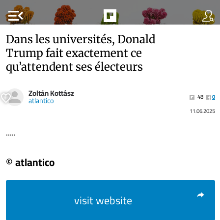
menu_open
Dans les universités, Donald
Trump fait exactement ce
qu’attendent ses électeurs
Zoltán Kottász
48
0
atlantico
11.06.2025
.....
© atlantico
visit website