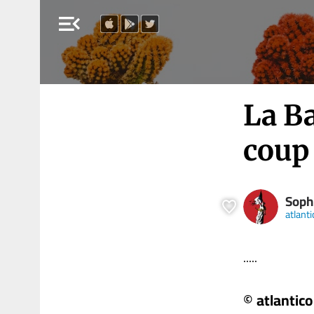
menu_open
La Ba
coup
Soph
atlanti
.....
© atlantico