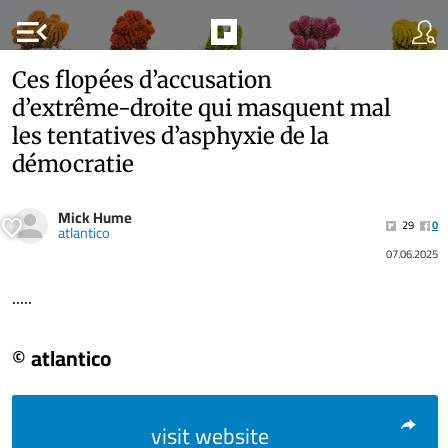
menu_open
Ces flopées d’accusation
d’extrême-droite qui masquent mal
les tentatives d’asphyxie de la
démocratie
Mick Hume
29
0
atlantico
07.06.2025
.....
© atlantico
visit website